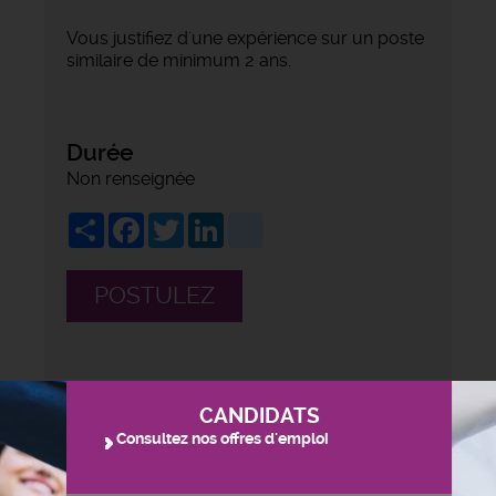
Vous justifiez d'une expérience sur un poste
similaire de minimum 2 ans.
Durée
Non renseignée
Share
Facebook
Twitter
LinkedIn
viadeo
POSTULEZ
CANDIDATS
Consultez nos offres d'emploi