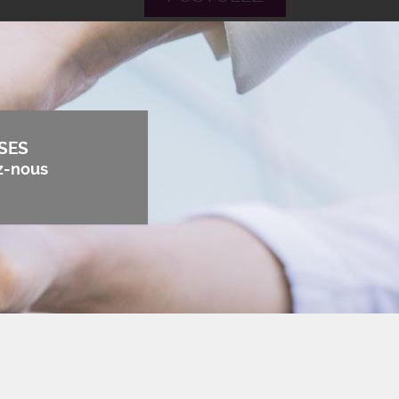
SES
z-nous