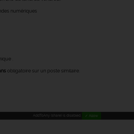
andes numériques
mique .
ans
obligatoire sur un poste similaire.
AddToAny (share) is disabled.
✓ Allow