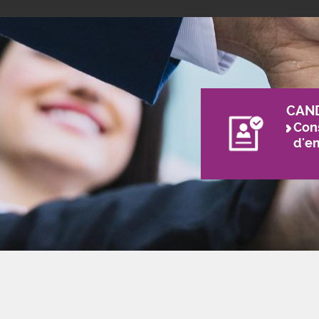
CAN
Cons
d'e