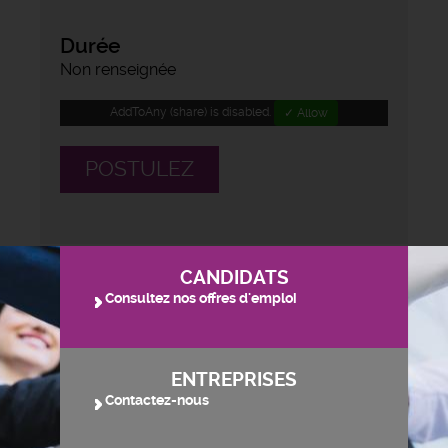
Durée
Non renseignée
AddToAny (share) is disabled.
✓ Allow
POSTULEZ
CANDIDATS
Consultez nos offres d'emploi
ENTREPRISES
Contactez-nous