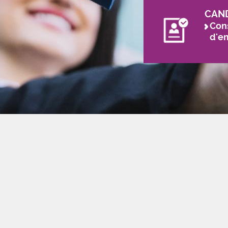
CAN
Cons
d'e