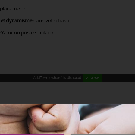
déplacements
e) et dynamisme
dans votre travail
ns
sur un poste similaire
AddToAny (share) is disabled.
✓ Allow