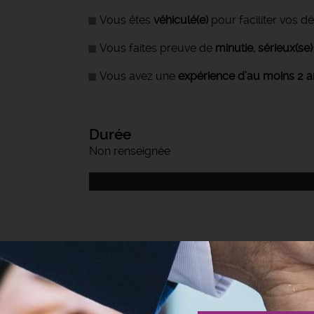
Vous êtes
véhiculé(e)
pour faciliter vos 
Vous faites preuve de
minutie, sérieux(s
Vous avez une
expérience d’au moins 2 a
Durée
Non renseignée