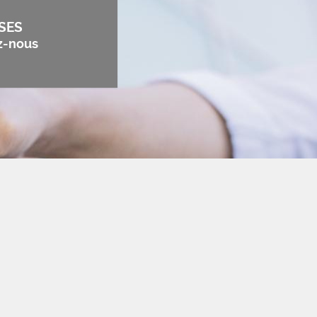
SES
z-nous