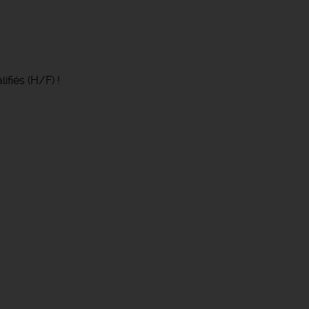
fiés (H/F) !️