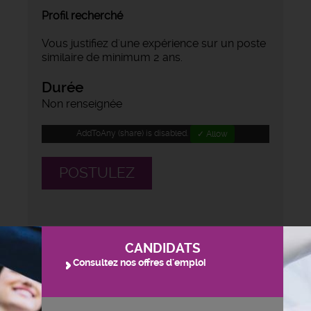
Profil recherché
Vous justifiez d'une expérience sur un poste
similaire de minimum 2 ans.
Durée
Non renseignée
AddToAny (share) is disabled.
✓ Allow
POSTULEZ
CANDIDATS
Consultez nos offres d'emploi