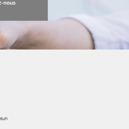
z-nous
elun