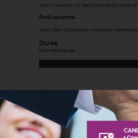
Vous travaillez sur des horaires du matin u
Profil recherché
Vous êtes dynamique, motivé(e), mintieux(se)
Durée
Non renseignée
CAN
Cons