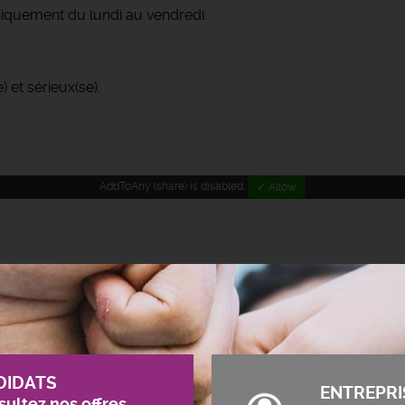
niquement du lundi au vendredi.
 et sérieux(se).
AddToAny (share) is disabled.
✓ Allow
DIDATS
ENTREPRI
ultez nos offres