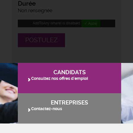
Durée
Non renseignée
AddToAny (share) is disabled.
✓ Allow
POSTULEZ
CANDIDATS
Consultez nos offres d'emploi
ENTREPRISES
Contactez-nous