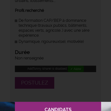
urbains, lotissements….
Profil recherché
De formation CAP/BEP à dominance
technique (travaux publics, bâtiments,
espaces verts, agricole…) avec une 1ère
expérience.
Dynamique, rigoureux(se), motivé(e)
Durée
Non renseignée
AddToAny (share) is disabled.
✓ Allow
POSTULEZ
CANDIDATS