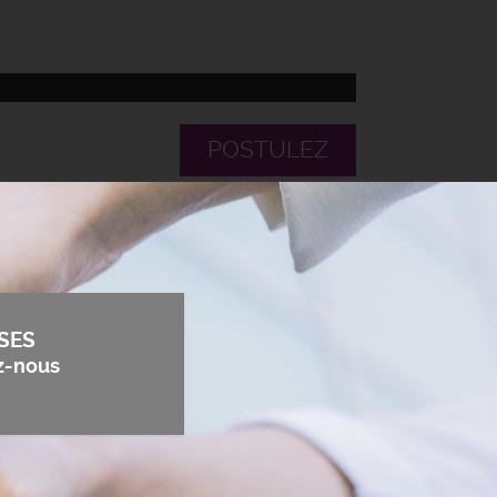
POSTULEZ
SES
z-nous