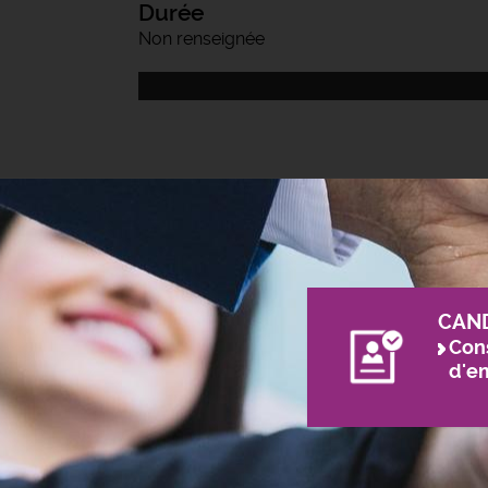
Durée
Non renseignée
CAN
Cons
d'e