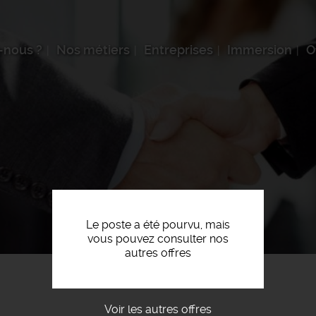
-nous ?
Nos métiers
Entreprises
Immersion
O
Le poste a été pourvu, mais
vous pouvez consulter nos
autres offres
Voir les autres offres