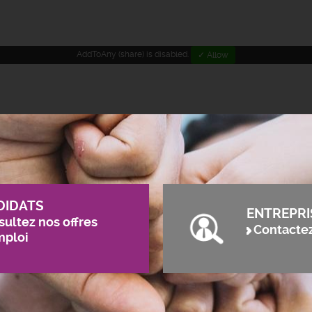
AddToAny (share) is disabled.
✓ Allow
DIDATS
ENTREPRI
ultez nos offres
Contacte
mploi