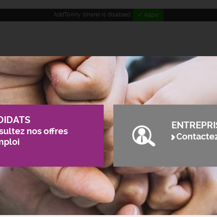
AddToAny (share) is disabled.
✓ Allow
DIDATS
ENTREPRI
ultez nos offres
Contacte
mploi