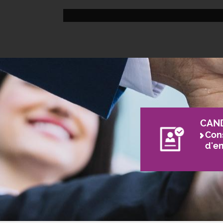
CAN
Cons
d'e