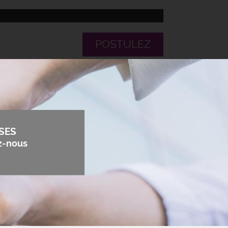
POSTULEZ
SES
z-nous