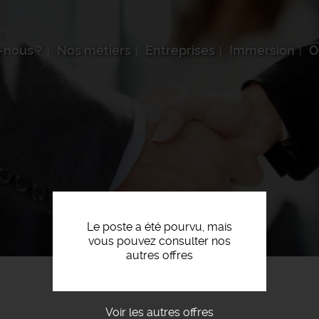
-nous ?
Nos métiers
Entreprises
Immersion
O
Le poste a été pourvu, mais
vous pouvez consulter nos
autres offres
Voir les autres offres