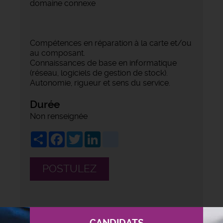
domaine connexe
Compétences en réparation à la carte et/ou
au composant.
Connaissances de base en informatique
(réseau, logiciels de gestion de stock).
Autonomie, rigueur et sens du service.
Durée
Non renseignée
Share
Facebook
Twitter
LinkedIn
viadeo
POSTULEZ
CANDIDATS