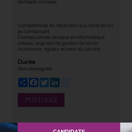
domaine connexe
Compétences en réparation à la carte et/ou
au composant.
Connaissances de base en informatique
(réseau, logiciels de gestion de stock).
Autonomie, rigueur et sens du service.
Durée
Non renseignée
Share
Facebook
Twitter
LinkedIn
viadeo
POSTULEZ
CANDIDATS