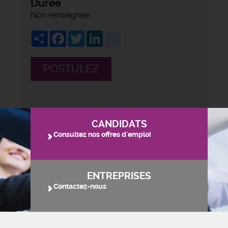
Durée
Non renseignée
Share
Facebook
Twitter
LinkedIn
viadeo
POSTULEZ
CANDIDATS
Consultez nos offres d'emploi
ENTREPRISES
Contactez-nous