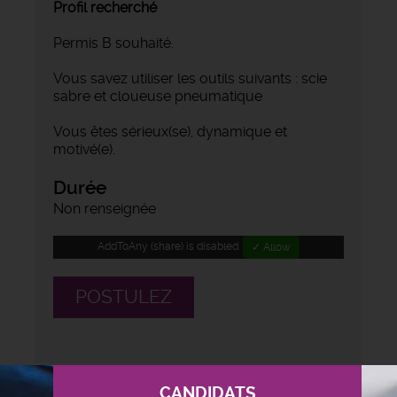
Profil recherché
Permis B souhaité.
Vous savez utiliser les outils suivants : scie
sabre et cloueuse pneumatique
Vous êtes sérieux(se), dynamique et
motivé(e).
Durée
Non renseignée
AddToAny (share) is disabled.
✓ Allow
POSTULEZ
CANDIDATS