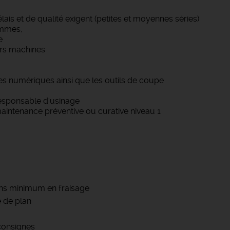
lais et de qualité exigent (petites et moyennes séries)
ammes,
e
urs machines
numériques ainsi que les outils de coupe
responsable d'usinage
maintenance préventive ou curative niveau 1
 ans minimum en fraisage
 de plan
consignes