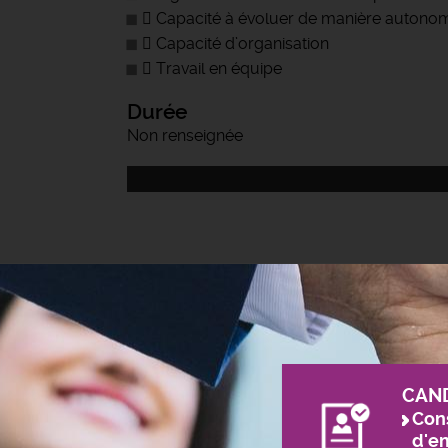
 Capacité à évoluer de manière autono
 Capacité d’organisation
 Travail en équipe
Durée
Non renseignée
CAN
Cons
d'e