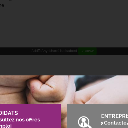
me
AddToAny (share) is disabled.
✓ Allow
DIDATS
ENTREPRI
ultez nos offres
Contacte
mploi