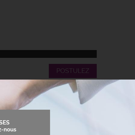
POSTULEZ
SES
z-nous