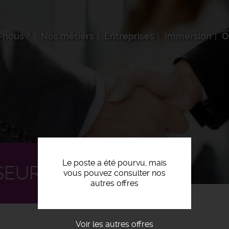
-nous ?
Nos métiers
Entreprises
Immersion
O
Le poste a été pourvu, mais
SEUR H/F
vous pouvez consulter nos
autres offres
Voir les autres offres